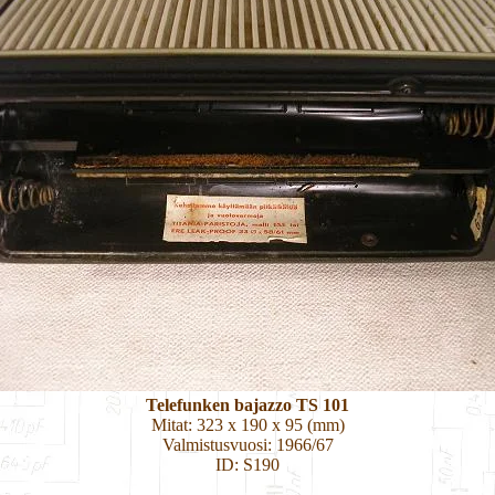
Telefunken bajazzo TS 101
Mitat: 323 x 190 x 95 (mm)
Valmistusvuosi: 1966/67
ID: S190