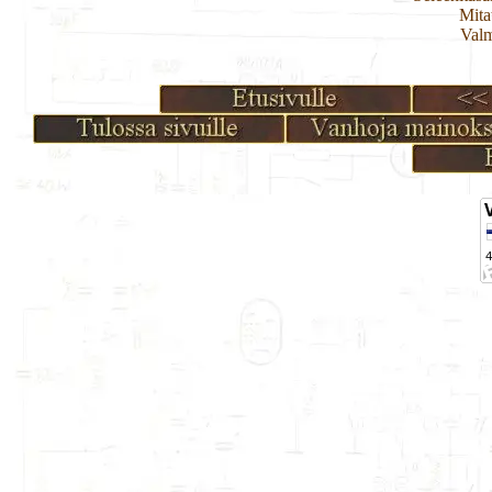
Mita
Valm