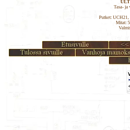
ULT
Tasa- ja 
Putket: UCH21
Mitat: 
Valmi