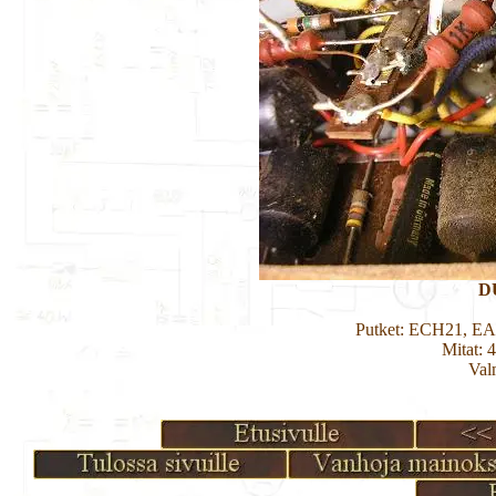
D
Putket: ECH21, E
Mitat: 
Val