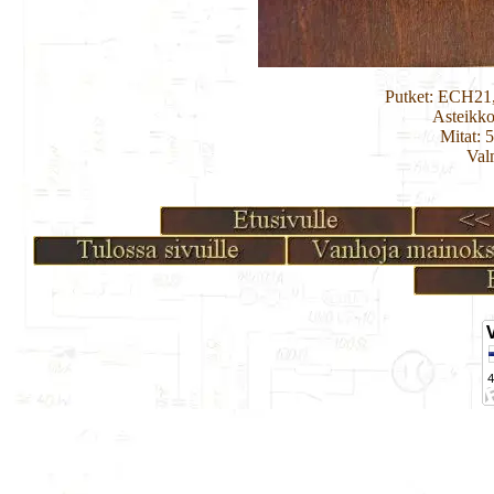
Putket: ECH2
Asteikko
Mitat: 
Val