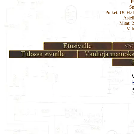
P
Sn
Putket: UCH2
Aste
Mitat: 
Val