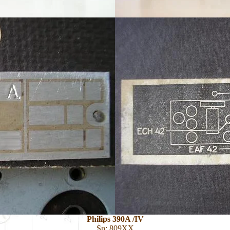
Philips 390A /IV
Sn: 809XX