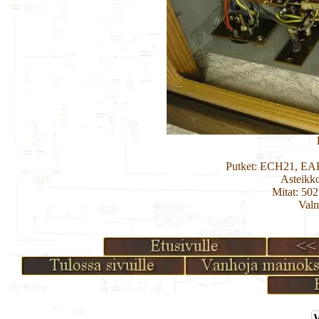
Putket: ECH21, EA
Asteikk
Mitat: 50
Valm