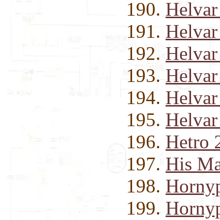
Helvar
Helvar
Helvar
Helvar
Helvar
Helvar
Hetro 
His Ma
Horny
Horny