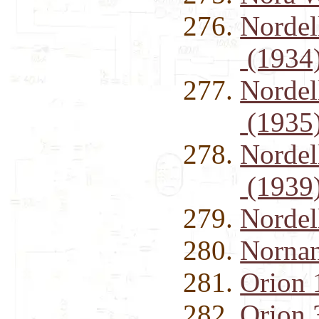
Nordel
(1934
Nordel
(1935
Nordel
(1939
Nordel
Norna
Orion 
Orion 