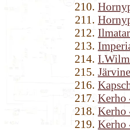
Hornyp
Hornyp
Ilmata
Imperi
I.Wilm
Järvin
Kapsc
Kerho 
Kerho
Kerho