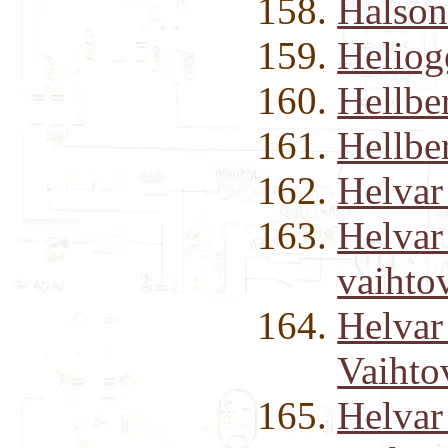
Halson
Heliog
Hellbe
Hellbe
Helvar
Helvar
vaihto
Helvar
Vaihto
Helvar