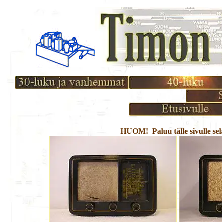
HUOM! Paluu tälle sivulle sel